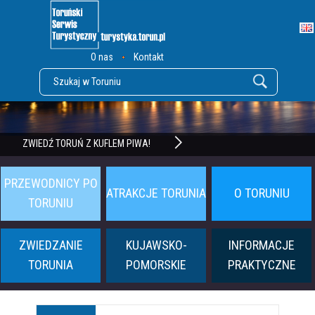
O nas
Kontakt
POZNAJ TWIERDZĘ TORUŃ
ZWIEDŹ TORUŃ Z KUFLEM PIWA!
PRZEWODNICY PO
ATRAKCJE TORUNIA
O TORUNIU
TORUNIU
ZWIEDZANIE
KUJAWSKO-
INFORMACJE
TORUNIA
POMORSKIE
PRAKTYCZNE