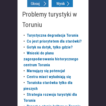
Problemy turystyki w
Toruniu
•
Turystyczna degradacja Torunia
•
Co jest priorytetem dla starówki?
•
Gotyk na dotyk, tylko gdzie?
•
Wnioski do planu
zagospodarowania historycznego
centrum Torunia
•
Marnujący się potencjał
•
Centra miast wyludniają się
•
Toruńska starówka tylko dla
pieszych
•
Strategia rozwoju turystyki dla
Torunia