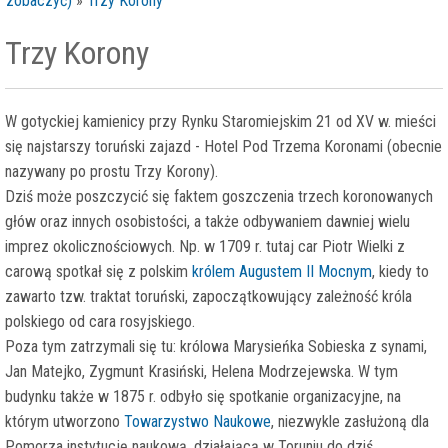
zobaczyć)
»
Trzy Korony
Trzy Korony
W gotyckiej kamienicy przy Rynku Staromiejskim 21 od XV w. mieści
się najstarszy toruński zajazd - Hotel Pod Trzema Koronami (obecnie
nazywany po prostu Trzy Korony).
Dziś może poszczycić się faktem goszczenia trzech koronowanych
głów oraz innych osobistości, a także odbywaniem dawniej wielu
imprez okolicznościowych. Np. w 1709 r. tutaj car Piotr Wielki z
carową spotkał się z polskim
królem Augustem II Mocnym
, kiedy to
zawarto tzw. traktat toruński, zapoczątkowujący zależność króla
polskiego od cara rosyjskiego.
Poza tym zatrzymali się tu: królowa Marysieńka Sobieska z synami,
Jan Matejko, Zygmunt Krasiński, Helena Modrzejewska. W tym
budynku także w 1875 r. odbyło się spotkanie organizacyjne, na
którym utworzono
Towarzystwo Naukowe
, niezwykle zasłużoną dla
Pomorza instytucję naukową, działającą w Toruniu do dziś.