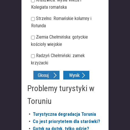
Kolegiata romańska
Strzelno: Romańskie kolumny i
Rotunda
Ziemia Chełmińska: gotyckie
kościoły wiejskie
Radzyń Chełmiński: zamek
krzyżacki
Problemy turystyki w
Toruniu
•
Turystyczna degradacja Torunia
•
Co jest priorytetem dla starówki?
•
Gotyk na dotyk, tylko gdzie?