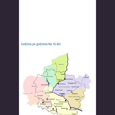
Godzina po godzinie
Na 16 dni