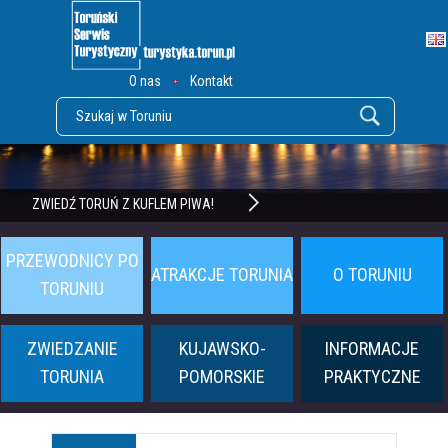
O nas
Kontakt
POZNAJ TWIERDZĘ TORUŃ
ZWIEDŹ TORUŃ Z KUFLEM PIWA!
PRZEWODNICY PO
ATRAKCJE TORUNIA
O TORUNIU
TORUNIU
ZWIEDZANIE
KUJAWSKO-
INFORMACJE
TORUNIA
POMORSKIE
PRAKTYCZNE