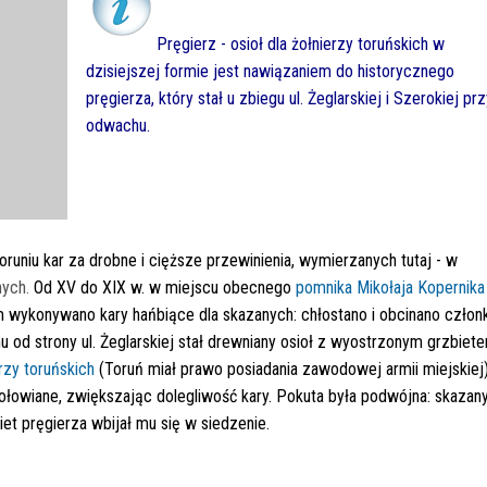
Pręgierz - osioł dla żołnierzy toruńskich w
dzisiejszej formie jest nawiązaniem do historycznego
pręgierza, który stał u zbiegu ul. Żeglarskiej i Szerokiej pr
odwachu.
uniu kar za drobne i cięższe przewinienia, wymierzanych tutaj - w
jnych.
Od XV do XIX w. w miejscu obecnego
pomnika Mikołaja Kopernika
ym wykonywano kary hańbiące dla skazanych: chłostano i obcinano członk
 od strony ul. Żeglarskiej stał drewniany osioł z wyostrzonym grzbiet
rzy toruńskich
(Toruń miał prawo posiadania zawodowej armii miejskiej)
łowiane, zwiększając dolegliwość kary. Pokuta była podwójna: skazan
et pręgierza wbijał mu się w siedzenie.