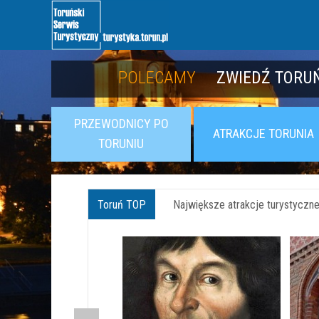
POLECAMY
POLECAMY
POZNAJ TWIER
ZWIEDŹ TORUŃ
PRZEWODNICY PO
ATRAKCJE TORUNIA
TORUNIU
Toruń TOP
Największe atrakcje turystyczne 