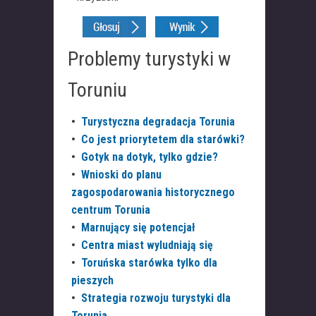
Problemy turystyki w
Toruniu
•
Turystyczna degradacja Torunia
•
Co jest priorytetem dla starówki?
•
Gotyk na dotyk, tylko gdzie?
•
Wnioski do planu
zagospodarowania historycznego
centrum Torunia
•
Marnujący się potencjał
•
Centra miast wyludniają się
•
Toruńska starówka tylko dla
pieszych
•
Strategia rozwoju turystyki dla
Torunia