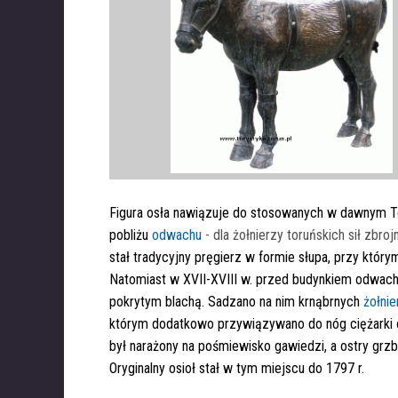
Figura osła nawiązuje do stosowanych w dawnym Tor
pobliżu
odwachu
- dla żołnierzy toruńskich sił zbro
stał tradycyjny pręgierz w formie słupa, przy któr
Natomiast w XVII-XVIII w. przed budynkiem odwachu
pokrytym blachą. Sadzano na nim krnąbrnych
żołnie
którym dodatkowo przywiązywano do nóg ciężarki o
był narażony na pośmiewisko gawiedzi, a ostry grzbi
Oryginalny osioł stał w tym miejscu do 1797 r.