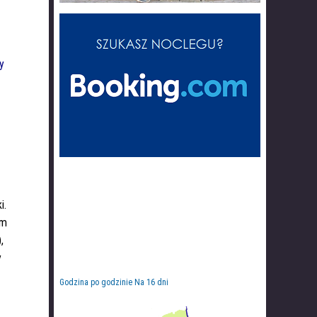
zy
i.
em
,
y
Godzina po godzinie
Na 16 dni