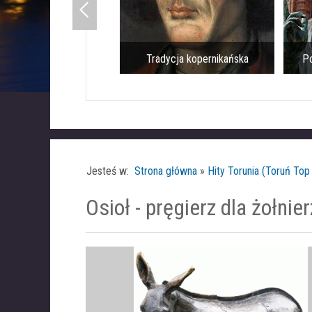
Tradycja kopernikańska
Po
Jesteś w:
Strona główna
»
Hity Torunia (Toruń Top
Osioł - pręgierz dla żołnie