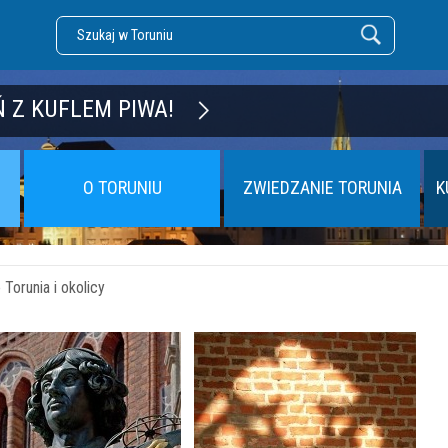
DZĘ TORUŃ
 Z KUFLEM PIWA!
O TORUNIU
ZWIEDZANIE TORUNIA
K
Torunia i okolicy