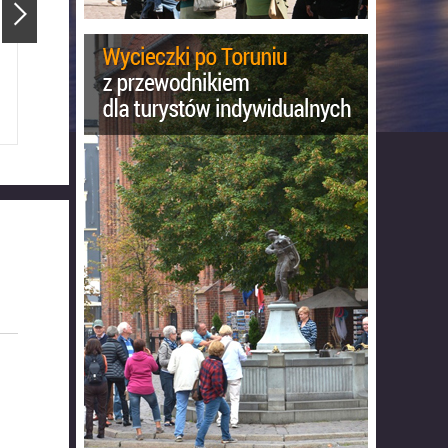
Ratusz Staromiejski
Katedra Świętojańska