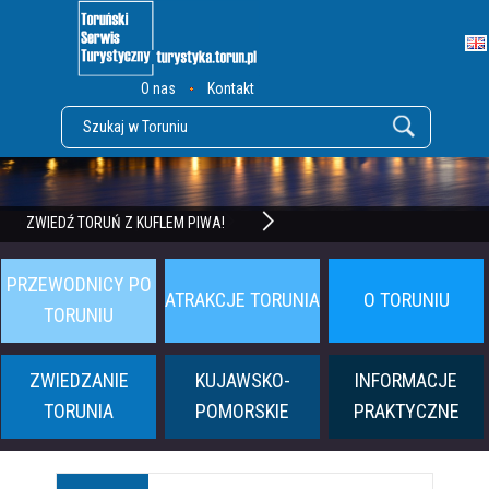
O nas
Kontakt
POZNAJ TWIERDZĘ TORUŃ
ZWIEDŹ TORUŃ Z KUFLEM PIWA!
PRZEWODNICY PO
ATRAKCJE TORUNIA
O TORUNIU
TORUNIU
ZWIEDZANIE
KUJAWSKO-
INFORMACJE
TORUNIA
POMORSKIE
PRAKTYCZNE