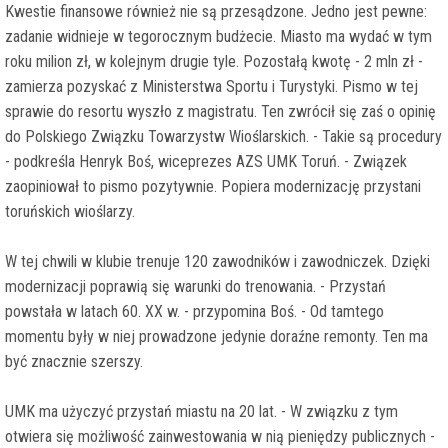
Kwestie finansowe również nie są przesądzone. Jedno jest pewne:
zadanie widnieje w tegorocznym budżecie. Miasto ma wydać w tym
roku milion zł, w kolejnym drugie tyle. Pozostałą kwotę - 2 mln zł -
zamierza pozyskać z Ministerstwa Sportu i Turystyki. Pismo w tej
sprawie do resortu wyszło z magistratu. Ten zwrócił się zaś o opinię
do Polskiego Związku Towarzystw Wioślarskich. - Takie są procedury
- podkreśla Henryk Boś, wiceprezes AZS UMK Toruń. - Związek
zaopiniował to pismo pozytywnie. Popiera modernizację przystani
toruńskich wioślarzy.
W tej chwili w klubie trenuje 120 zawodników i zawodniczek. Dzięki
modernizacji poprawią się warunki do trenowania. - Przystań
powstała w latach 60. XX w. - przypomina Boś. - Od tamtego
momentu były w niej prowadzone jedynie doraźne remonty. Ten ma
być znacznie szerszy.
UMK ma użyczyć przystań miastu na 20 lat. - W związku z tym
otwiera się możliwość zainwestowania w nią pieniędzy publicznych -