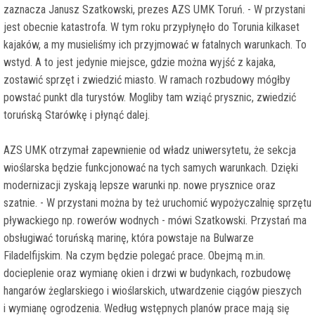
zaznacza Janusz Szatkowski, prezes AZS UMK Toruń. - W przystani
jest obecnie katastrofa. W tym roku przypłynęło do Torunia kilkaset
kajaków, a my musieliśmy ich przyjmować w fatalnych warunkach. To
wstyd. A to jest jedynie miejsce, gdzie można wyjść z kajaka,
zostawić sprzęt i zwiedzić miasto. W ramach rozbudowy mógłby
powstać punkt dla turystów. Mogliby tam wziąć prysznic, zwiedzić
toruńską Starówkę i płynąć dalej.
AZS UMK otrzymał zapewnienie od władz uniwersytetu, że sekcja
wioślarska będzie funkcjonować na tych samych warunkach. Dzięki
modernizacji zyskają lepsze warunki np. nowe prysznice oraz
szatnie. - W przystani można by też uruchomić wypożyczalnię sprzętu
pływackiego np. rowerów wodnych - mówi Szatkowski. Przystań ma
obsługiwać toruńską marinę, która powstaje na Bulwarze
Filadelfijskim. Na czym będzie polegać prace. Obejmą m.in.
docieplenie oraz wymianę okien i drzwi w budynkach, rozbudowę
hangarów żeglarskiego i wioślarskich, utwardzenie ciągów pieszych
i wymianę ogrodzenia. Według wstępnych planów prace mają się