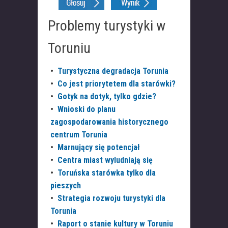
Problemy turystyki w
Toruniu
•
Turystyczna degradacja Torunia
•
Co jest priorytetem dla starówki?
•
Gotyk na dotyk, tylko gdzie?
•
Wnioski do planu
zagospodarowania historycznego
centrum Torunia
•
Marnujący się potencjał
•
Centra miast wyludniają się
•
Toruńska starówka tylko dla
pieszych
•
Strategia rozwoju turystyki dla
Torunia
•
Raport o stanie kultury w Toruniu