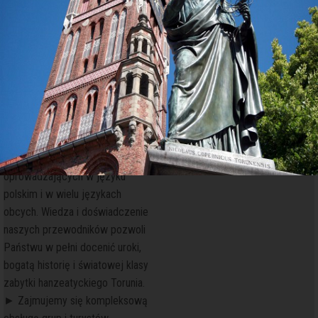
pod opieką naszych
doświadczonych
i profesjonalnych przewodników.
► Jesteśmy rejestrowanym
organizatorem turystycznym -
grupą zrzeszającą
wykwalifikowanych
i kompetentnych przewodników
po Toruniu i okolicach
oprowadzających w języku
polskim i w wielu językach
obcych. Wiedza i doświadczenie
naszych przewodników pozwoli
Państwu w pełni docenić uroki,
bogatą historię i światowej klasy
zabytki hanzeatyckiego Torunia.
► Zajmujemy się kompleksową