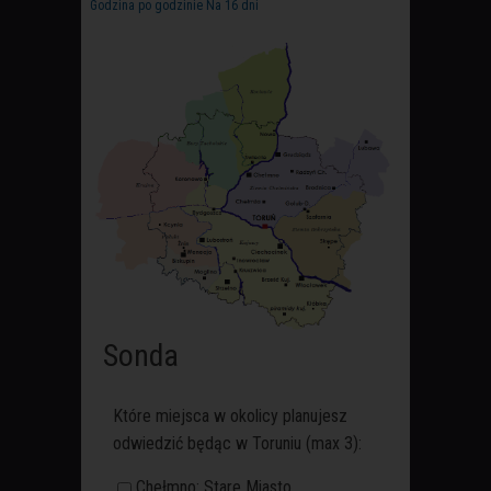
Godzina po godzinie
Na 16 dni
Sonda
Które miejsca w okolicy planujesz
odwiedzić będąc w Toruniu (max 3):
Chełmno: Stare Miasto