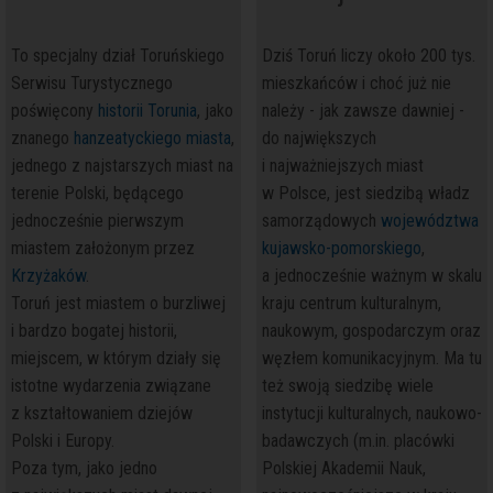
To specjalny dział Toruńskiego
Dziś Toruń liczy około 200 tys.
Serwisu Turystycznego
mieszkańców i choć już nie
poświęcony
historii Torunia
, jako
należy - jak zawsze dawniej -
znanego
hanzeatyckiego miasta
,
do największych
jednego z najstarszych miast na
i najważniejszych miast
terenie Polski, będącego
w Polsce, jest siedzibą władz
jednocześnie pierwszym
samorządowych
województwa
miastem założonym przez
kujawsko-pomorskiego
,
Krzyżaków
.
a jednocześnie ważnym w skalu
Toruń jest miastem o burzliwej
kraju centrum kulturalnym,
i bardzo bogatej historii,
naukowym, gospodarczym oraz
miejscem, w którym działy się
węzłem komunikacyjnym. Ma tu
istotne wydarzenia związane
też swoją siedzibę wiele
z kształtowaniem dziejów
instytucji kulturalnych, naukowo-
Polski i Europy.
badawczych (m.in. placówki
Poza tym, jako jedno
Polskiej Akademii Nauk,