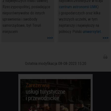
z największych miast dawnej
najnowocześniejsze w kraju
Rzeczypospolitej, posiadające
centrum astronomii UMK
)
nieporównywalne do innych
i gospodarczych oraz kilka
uprawnienia i swobody
wyższych uczelni, w tym
samorządowe, był Toruń
najstarszy i największy na
miejscem
północy Polski
uniwersytet
.
>>>
>>>
Ostatnia modyfikacja 08-08-2023 15:20