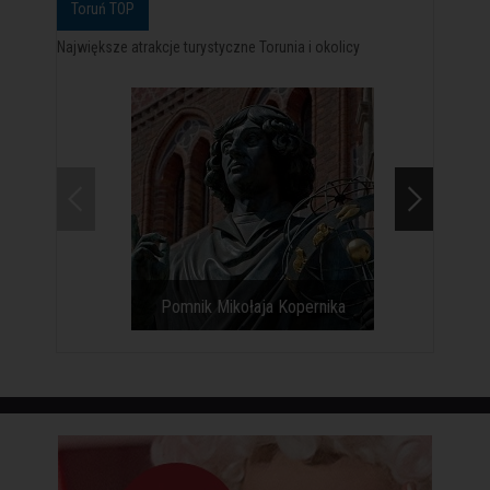
Toruń TOP
Największe atrakcje turystyczne Torunia i okolicy
Pomnik Mikołaja Kopernika
Toruń