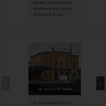
filmowej, tancerki, artystki
czasie 
kabaretowej oraz patriotki,
archeolo
urodzonej w Toruniu.
doskona
fragmen
domostw
wstępnie
Jak dotrzeć do Torunia
Jak por
Do Torunia łatwo dotrzeć.
Chociaż