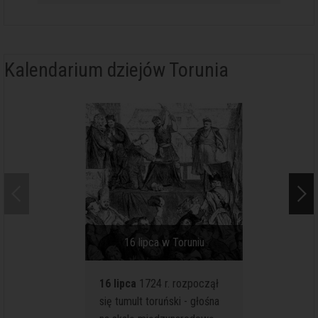
Kalendarium dziejów Torunia
16 lipca w Toruniu
16 
16 lipca
1724 r. rozpoczął
16 lipc
się tumult toruński - głośna
kościele