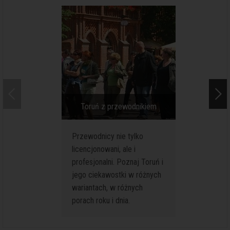
Toruń z przewodnikiem
Toruń. W
Przewodnicy nie tylko
Zwiedzan
licencjonowani, ale i
Toruniu t
profesjonalni. Poznaj Toruń i
Specjaln
jego ciekawostki w różnych
turystów
wariantach, w różnych
krótkieg
porach roku i dnia.
pobyty k