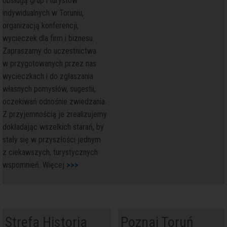
obsługą grup i turystów
indywidualnych w Toruniu,
organizacją konferencji,
wycieczek dla firm i biznesu.
Zapraszamy do uczestnictwa
w przygotowanych przez nas
wycieczkach i do zgłaszania
własnych pomysłów, sugestii,
oczekiwań odnośnie zwiedzania.
Z przyjemnością je zrealizujemy
dokładając wszelkich starań, by
stały się w przyszłości jednym
z ciekawszych, turystycznych
wspomnień. Więcej
>>>
i
Strefa Historia
Poznaj Toruń