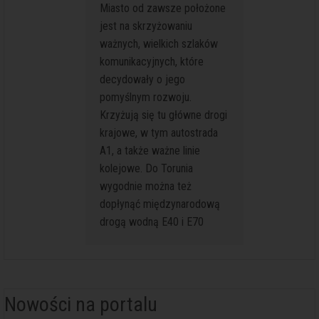
Miasto od zawsze położone
dużym mi
jest na skrzyżowaniu
występu
ważnych, wielkich szlaków
również,
komunikacyjnych, które
innych mi
decydowały o jego
łatwiejs
pomyślnym rozwoju.
średnio
Krzyżują się tu główne drogi
Toruniu 
krajowe, w tym autostrada
strefą p
A1, a także ważne linie
ruchu s
kolejowe. Do Torunia
Tutaj na
wygodnie można też
najszyb
dopłynąć międzynarodową
najbezp
drogą wodną E40 i E70
rozwiąz
poruszan
Nowości na portalu