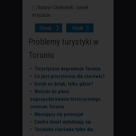
Radzyń Chełmiński: zamek
krzyżacki
Problemy turystyki w
Toruniu
•
Turystyczna degradacja Torunia
•
Co jest priorytetem dla starówki?
•
Gotyk na dotyk, tylko gdzie?
•
Wnioski do planu
zagospodarowania historycznego
centrum Torunia
•
Marnujący się potencjał
•
Centra miast wyludniają się
•
Toruńska starówka tylko dla