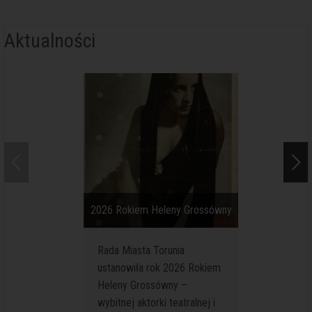
Aktualności
2026 Rokiem Heleny Grossówny
Kolejne se
Rada Miasta Torunia
Na podw
ustanowiła rok 2026 Rokiem
średnio
Heleny Grossówny –
przy ul.
wybitnej aktorki teatralnej i
(Muzeum